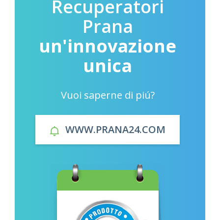
Recuperatori
Prana
un'innovazione
unica
Vuoi saperne di piú?
WWW.PRANA24.COM